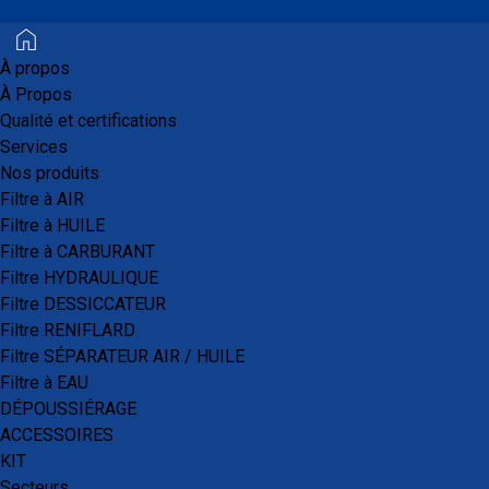
de garantir le meilleur niveau de qualité et de performance.
À propos
Nos filtres, ainsi que les éléments utilisés dans leur
À Propos
fabrication, sont testés en laboratoire suivant des normes
Qualité et certifications
spécifiques.
Services
Nos produits
Des contrôles qualité sont réalisés tout au long de la chaine
Filtre à AIR
de production et avant la mise en vente, pour s’assurer de
Filtre à HUILE
la conformité des produits.
Filtre à CARBURANT
Filtre HYDRAULIQUE
Filtre DESSICCATEUR
Filtre RENIFLARD
Filtre SÉPARATEUR AIR / HUILE
Filtre à EAU
DÉPOUSSIÉRAGE
ACCESSOIRES
Certification et garanties
KIT
Secteurs