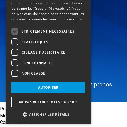
ENGLISH
outils tierces, pouvant collecter vos données
call
(+33) 04 42 84 22 22
personnelles (Google, Microsoft, ...). Vous
location_on
pouvez consulter notre page concernant les
données personnelles pour :
En savoir plus
74 rue de Lenche
Zl les Paluds
STRICTEMENT NÉCESSAIRES
13400 Aubagne
STATISTIQUES
FRANCE
CIBLAGE PUBLICITAIRE
mail
Contact
FONCTIONNALITÉ
language
NON CLASSÉ
Catalogue
Secteurs
Services
A propos
AUTORISER
NE PAS AUTORISER LES COOKIES
Politique de confidentialité
AFFICHER LES DÉTAILS
Mentions légales
Conditions de retour