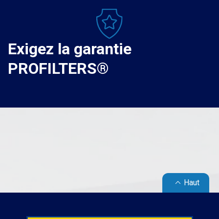
Exigez la garantie
PROFILTERS®
keyboard_arrow_up
Haut