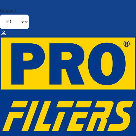
Contact
QUALITÉ ET CERTIFICATIONS
De très nombreux constructeurs affirment que les filtres
différents de leur marque sont souvent source de
problème, sous prétexte que ceux-ci ne répondent pas aux
exigences de qualité en vigueur.
Les constructeurs évoquent des surfaces de filtration
insuffisantes, ils incriminent la qualité du média et l’utilisation
de matériaux de second rang.
PROFILTERS®
s’engage à la conformité de ses produits !
Nos productions intègrent des technologies de pointe afin