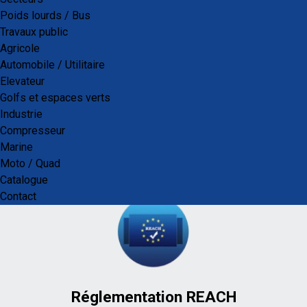
Poids lourds / Bus
Travaux public
Agricole
Automobile / Utilitaire
Elevateur
Golfs et espaces verts
Industrie
ISO 9001
Compresseur
Marine
Les unités de production sont
Moto / Quad
toutes détentrices des certificats
Catalogue
ISO9001 et TS16949.
Contact
Réglementation REACH